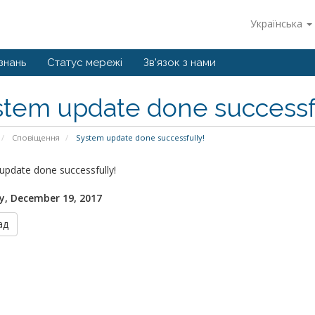
Українська
знань
Статус мережі
Зв'язок з нами
stem update done successfu
Сповіщення
System update done successfully!
update done successfully!
, December 19, 2017
ад