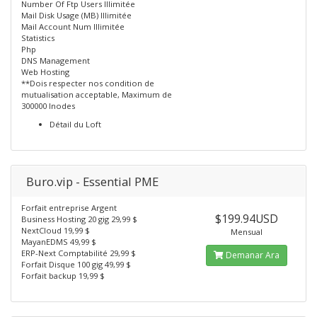
Number Of Ftp Users Illimitée
Mail Disk Usage (MB) Illimitée
Mail Account Num Illimitée
Statistics
Php
DNS Management
Web Hosting
**Dois respecter nos condition de
mutualisation acceptable, Maximum de
300000 Inodes
Détail du Loft
Buro.vip - Essential PME
Forfait entreprise Argent
$199.94USD
Business Hosting 20 gig 29,99 $
NextCloud 19,99 $
Mensual
MayanEDMS 49,99 $
ERP-Next Comptabilité 29,99 $
Demanar Ara
Forfait Disque 100 gig 49,99 $
Forfait backup 19,99 $