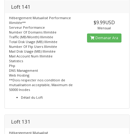
Loft 141
Hébergement Mutualisé Performance
$9.99USD
Illimitée**
Serveur Performance
Mensual
Number Of Domains Illimitée
Traffic (MB/Month) Illimitée
Demanar Ara
Total Disk Usage (MB) Illimitée
Number Of Ftp Users Illimitée
Mail Disk Usage (MB) Illimitée
Mail Account Num Illimitée
Statistics
Php
DNS Management
Web Hosting
**Dois respecter nos condition de
mutualisation acceptable, Maximum de
50000 Inodes
Détail du Loft
Loft 131
Hébergement Mutualisé