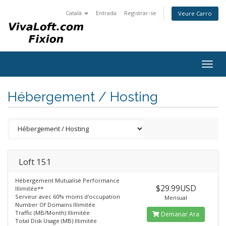
Català
Entrada
Registrar-se
Veure Carro
Togg
navig
Hébergement / Hosting
Loft 151
Hébergement Mutualisé Performance
$29.99USD
Illimitée**
Serveur avec 60% moins d'occupation
Mensual
Number Of Domains Illimitée
Traffic (MB/Month) Illimitée
Demanar Ara
Total Disk Usage (MB) Illimitée